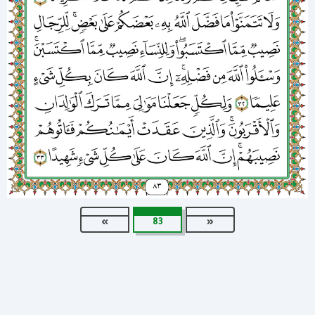
»
83
«