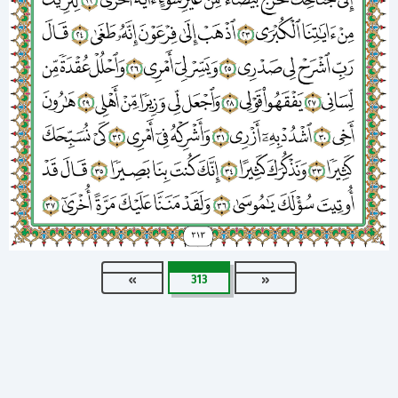
»
313
«