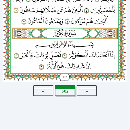
»
602
«