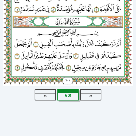
»
601
«